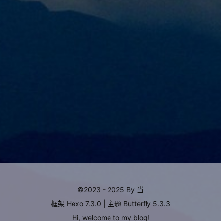
©2023 - 2025 By 当
框架
Hexo 7.3.0
|
主题
Butterfly 5.3.3
Hi, welcome to my
blog
!