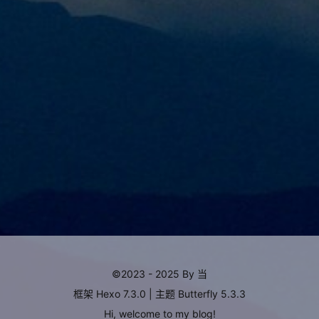
©2023 - 2025 By 当
框架
Hexo 7.3.0
|
主题
Butterfly 5.3.3
Hi, welcome to my
blog
!