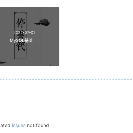
2022-07-01
MySQL基础
lated
Issues
not found