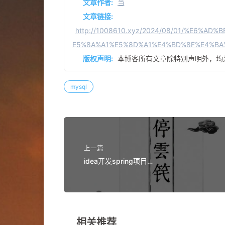
文章作者:
当
文章链接:
http://1008610.xyz/2024/08/01/%E6%
E5%8A%A1%E5%8D%A1%E4%BD%8F%E4%BA
版权声明:
本博客所有文章除特别声明外，均
mysql
上一篇
idea开发spring项目
ClassPathXmlApplicationContext读取配
路径问题
相关推荐