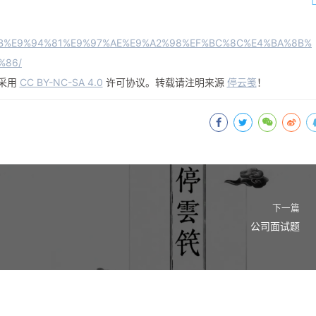
AD%BB%E9%94%81%E9%97%AE%E9%A2%98%EF%BC%8C%E4%BA%8B%
%86/
采用
CC BY-NC-SA 4.0
许可协议。转载请注明来源
停云笺
！
下一篇
公司面试题
置文件