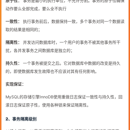
原⼦性：
事务是最⼩的执⾏单位，不允许分割。事务的原⼦性确保
动作要么全部完成，要么全不执行
一致性：
执⾏事务前后，数据保持⼀致，多个事务对同⼀个数据读
取的结果是相同的；
隔离性：
并发访问数据库时，⼀个⽤户的事务不被其他事务所⼲
扰，各并发事务之间数据库是独⽴的；
持久性：
⼀个事务被提交之后。它对数据库中数据的改变是持久
的，即使数据库发⽣故障也不应该对其有任何影响。
实现保证：
MySQL的存储引擎InnoDB使用重做日志保证一致性与持久性，回
滚日志保证原子性，使用各种锁来保证隔离性。
2、事务隔离级别