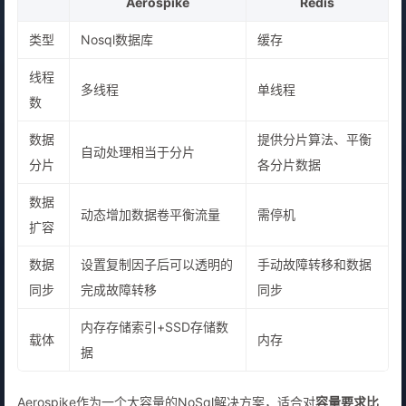
Aerospike
Redis
类型
Nosql数据库
缓存
线程
多线程
单线程
数
数据
提供分片算法、平衡
自动处理相当于分片
分片
各分片数据
数据
动态增加数据卷平衡流量
需停机
扩容
数据
设置复制因子后可以透明的
手动故障转移和数据
同步
完成故障转移
同步
内存存储索引+SSD存储数
载体
内存
据
Aerospike作为一个大容量的NoSql解决方案，适合对
容量要求比