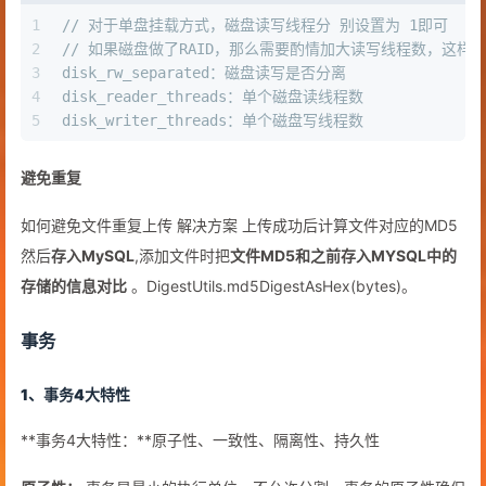
1
// 对于单盘挂载方式，磁盘读写线程分 别设置为 1即可 
2
// 如果磁盘做了RAID，那么需要酌情加大读写线程数，这样
3
disk_rw_separated：磁盘读写是否分离 
4
disk_reader_threads：单个磁盘读线程数 
5
disk_writer_threads：单个磁盘写线程数 
避免重复
如何避免文件重复上传 解决方案 上传成功后计算文件对应的MD5
然后
存入MySQL
,添加文件时把
文件MD5和之前存入MYSQL中的
存储的信息对比
。DigestUtils.md5DigestAsHex(bytes)。
事务
1、事务4大特性
**事务4大特性：**原子性、一致性、隔离性、持久性