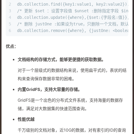
2
db.collection.find({key1:value1, key2:value2}).p
3
/* 更新 $set ：设置字段值 $unset :删除指定字段 $i
4
db.collection.update({where},{$set:{字段名:值}},{m
5
/* 删除 justOne :如果设为true，只删除一个文档，默认
6
db.collection.remove({where}, {justOne: <boolea
优点：
文档结构的存储方式，能够更便捷的获取数据。
对于一个层级式的数据结构来说，使用扁平式的，表状的结
构来查询保存数据非常的困难。
内置GridFS，支持大容量的存储。
GridFS是一个出色的分布式文件系统，支持海量的数据存
储，满足对大数据集的快速范围查询。
性能优越
千万级别的文档对象，近10G的数据，对有索引的ID的查询