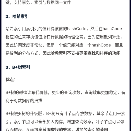
键，支持事务，索引与数据同一文件
2、哈希索引
哈希索引用索引列的值计算该值的hashCode，然后在hashCode
相应的位置存执该值所在行数据的物理位置，因为使用散列算法，
因此访问速度非常快，但是一个值只能对应一个hashCode，而且
是散列的分布方式，
因此哈希索引不支持范围查找和排序的功能
3、B+树索引
优点：
B+树的磁盘读写代价低，更少的查询次数，查询效率更加稳定，有
利于对数据库的扫描
B+树是B树的升级版，B+树只有叶节点存放数据，其余节点用来索
引。索引节点可以全部加入内存，增加查询效率，叶子节点可以做
双向链表，从而
提高范围查找的效率，增加的索引的范围