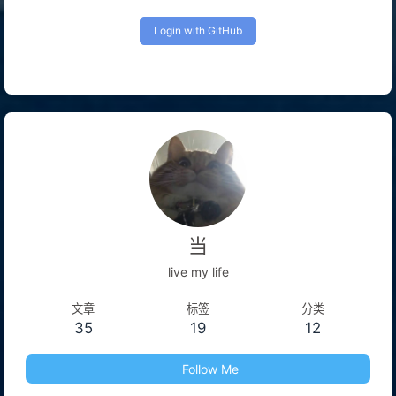
Login with GitHub
当
live my life
文章
标签
分类
35
19
12
Follow Me