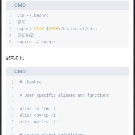
CMD
1
vim ~/.bashrc 
2
添加 
3
export 
PATH
=$
PATH
:/usr/local/sbin
4
重新加载 
5
source ~/.bashrc
配置如下：
CMD
1
# .bashrc
2
3
# User specific aliases and functions
4
5
alias rm='rm -i'
6
alias cp='cp -i'
7
alias mv='mv -i'
8
9
# Source global definitions