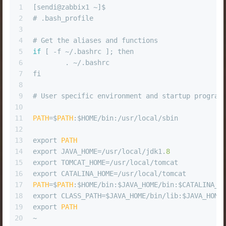
1
[sendi@zabbix1 ~]$ 
2
# .bash_profile
3
4
# Get the aliases and functions
5
if
 [ -f ~/.bashrc ]; then
6
        . ~/.bashrc
7
fi
8
9
# User specific environment and startup program
10
11
PATH
=$
PATH
:$HOME/bin:/usr/local/sbin
12
13
export 
PATH
14
export JAVA_HOME=/usr/local/jdk1.
8
15
export TOMCAT_HOME=/usr/local/tomcat
16
export CATALINA_HOME=/usr/local/tomcat
17
PATH
=$
PATH
:$HOME/bin:$JAVA_HOME/bin:$CATALINA_H
18
export CLASS_PATH=$JAVA_HOME/bin/lib:$JAVA_HOME
19
export 
PATH
20
~           