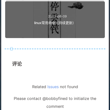
2023-08-09
linux常用命令（持续更新）
评论
Related
Issues
not found
Please contact @bobbyfined to initialize the
comment