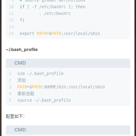
10
if
 [ -f /etc/bashrc ]; then
11
        . /etc/bashrc
12
fi
13
14
export 
PATH
=$
PATH
:/usr/local/sbin
~/.bash_profile
CMD
1
vim ~/.bash_profile
2
添加
3
PATH
=$
PATH
:$HOME/bin:/usr/local/sbin
4
重新加载
5
source ~/.bash_profile
配置如下：
CMD