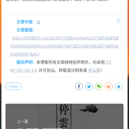
文章作者:
当
文章链接:
http://1008610.xyz/2023/11/06/centos%207%E5%AE%8
9%E8%A3%85fping%E6%8C%87%E5%AE%9A%E7%89%8
8%E6%9C%AC/
版权声明:
本博客所有文章除特别声明外，均采用
CC
BY-NC-SA 4.0
许可协议。转载请注明来源
停云笺
！
Linux
上一篇
==，equals，hashcode