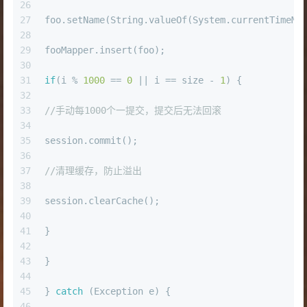
26
27
foo.setName(String.valueOf(System.currentTimeMi
28
29
fooMapper.insert(foo);
30
31
if
(i % 
1000
 == 
0
 || i == size - 
1
) {
32
33
//手动每1000个一提交，提交后无法回滚 
34
35
session.commit();
36
37
//清理缓存，防止溢出
38
39
session.clearCache();
40
41
}
42
43
}
44
45
} 
catch
 (Exception e) {
46