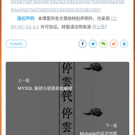
E9%87%8F%E6%8F%92%E5%85%A5%E7%9A%84%E4%B
8%A4%E7%A7%8D%E6%96%B9%E5%BC%8F/
版权声明:
本博客所有文章除特别声明外，均采用
CC
BY-NC-SA 4.0
许可协议。转载请注明来源
停云笺
！
mybatis
上一篇
MYSQL 解锁与锁表和批解锁
下一篇
Mybatis的延迟加载