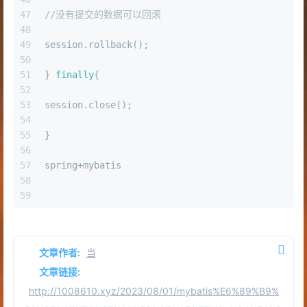
47
//没有提交的数据可以回滚
48
49
session.rollback();
50
51
} 
finally
{
52
53
session.close();
54
55
}
56
57
spring+mybatis
58
59
文章作者:
当
文章链接:
http://1008610.xyz/2023/08/01/mybatis%E6%89%B9%