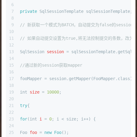
6
7
private
 SqlSessionTemplate sqlSessionTemplate;
8
9
// 新获取一个模式为BATCH，自动提交为false的session
10
11
// 如果自动提交设置为true,将无法控制提交的条数，改
12
13
SqlSession
session
=
 sqlSessionTemplate.getSqlS
14
15
//通过新的session获取mapper
16
17
fooMapper = session.getMapper(FooMapper.class);
18
19
int
size
=
10000
;
20
21
try
{
22
23
for
(
int
i
=
0
; i < size; i++) {
24
25
Foo
foo
=
new
Foo
();