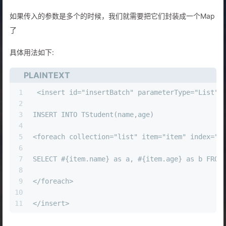
如果传入的参数是多个的时候，我们就需要把它们封装成一个Map
了
具体用法如下:
PLAINTEXT
1
 <insert id="insertBatch" parameterType="List">
2
3
INSERT INTO TStudent(name,age)
4
5
<foreach collection="list" item="item" index="i
6
7
SELECT #{item.name} as a, #{item.age} as b FROM
8
9
</foreach>
10
11
</insert>